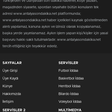
Türkiye'den ve Dünya’dan son dakika haberler, köşe yazıları,
magazinden siyasete, spordan seyahate bütün konuların tek
adresi www.antalyasondakika.net platformunda;
www.antalyasondakika.net haber içerikleri kaynak gösterilmeden
alıntı yapılamaz, kanuna aykırı ve izinsiz olarak kopyalanamaz,
başka yerde yayınlanamaz. Aykırı işlem yapan kişi/kişiler için yasal
başvuru hakkı saklı tutulmaktadır. www.antalyasondakika.net
tercih ettiğiniz için teşekkür ederiz.
SAYFALAR
SERVİSLER
Üye Girişi
Futbol İddaa
Üye Kaydı
Basketbol İddaa
Künye
Hentbol İddaa
Hakkımızda
Bilardo İddaa
İletişim
Voleybol İddaa
SERVİSLER 2
MULTİMEDYA