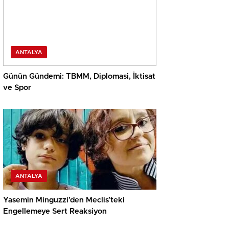
ANTALYA
Günün Gündemi: TBMM, Diplomasi, İktisat
ve Spor
ANTALYA
Yasemin Minguzzi’den Meclis’teki
Engellemeye Sert Reaksiyon