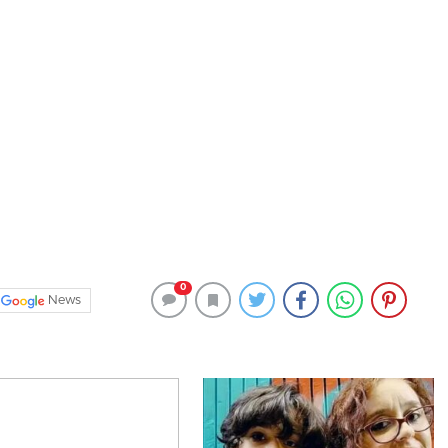
0
News