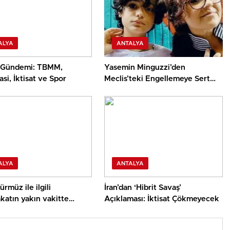
ALYA
ANTALYA
 Gündemi: TBMM,
Yasemin Minguzzi’den
si, İktisat ve Spor
Meclis’teki Engellemeye Sert
Reaksiyon
ALYA
ANTALYA
rmüz ile ilgili
İran’dan ‘Hibrit Savaş’
katın yakın vakitte
Açıklaması: İktisat Çökmeyecek
asını umuyor