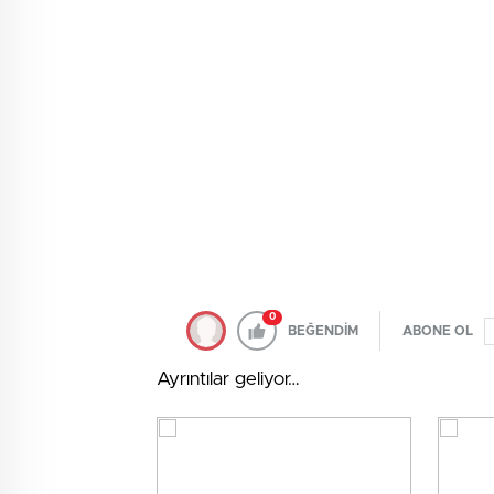
0
BEĞENDİM
ABONE OL
Ayrıntılar geliyor…