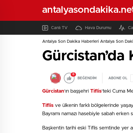
antalyasondakika.ne
Canlı TV
Hava Durumu
Ca
Antalya Son Dakika Haberleri Antalya Son Daki
Gürcistan’da 
0
BEĞENDİM
ABONE OL
Gürcistan
‘ın başşehri
Tiflis
‘teki Cuma Me
Tiflis
ve ülkenin farklı bölgelerinde yaşa
Bayramı namazı hasebiyle sabah erken saat
Başkentin tarihi eski Tiflis semtinde yer