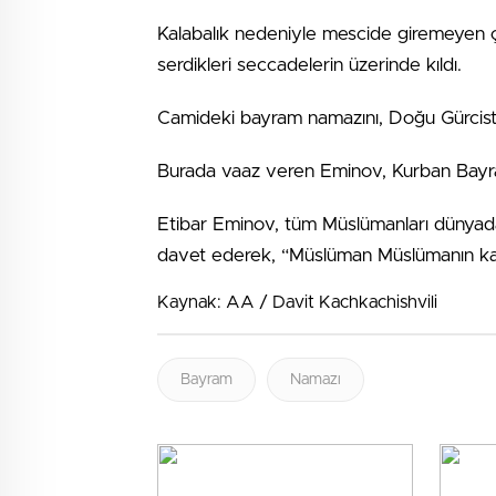
Kalabalık nedeniyle mescide giremeyen ç
serdikleri seccadelerin üzerinde kıldı.
Camideki bayram namazını, Doğu Gürcista
Burada vaaz veren Eminov, Kurban Bayra
Etibar Eminov, tüm Müslümanları dünyadaki
davet ederek, “Müslüman Müslümanın karde
Kaynak: AA / Davit Kachkachishvili
Bayram
Namazı