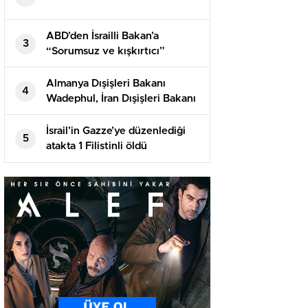
ABD’den İsrailli Bakan’a
3
“Sorumsuz ve kışkırtıcı”
suçlaması! Tıpkı sertlikte
karşılık geldi
Almanya Dışişleri Bakanı
4
Wadephul, İran Dışişleri Bakanı
Erakçi ile telefonda görüştü
İsrail’in Gazze’ye düzenlediği
5
atakta 1 Filistinli öldü