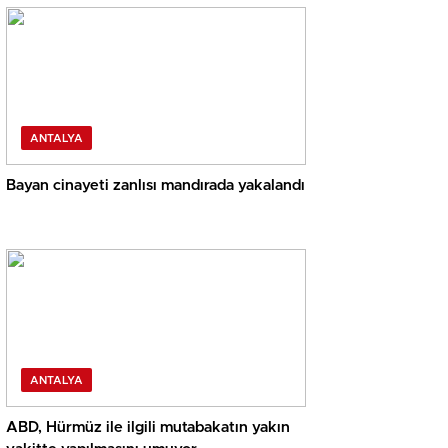
ANTALYA
Bayan cinayeti zanlısı mandırada yakalandı
ANTALYA
ABD, Hürmüz ile ilgili mutabakatın yakın