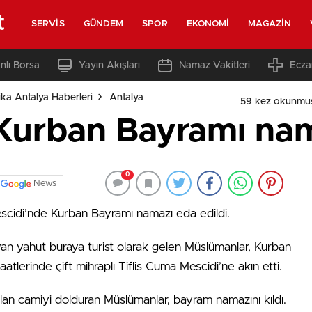
t
SERVIS
GÜNDEM
SPOR
EKONOMI
MAGAZIN
nlı Borsa
Yayın Akışları
Namaz Vakitleri
Ecza
ka Antalya Haberleri
Antalya
59 kez okunmu
Kurban Bayramı nama
0
News
scidi’nde Kurban Bayramı namazı eda edildi.
yan yahut buraya turist olarak gelen Müslümanlar, Kurban
lerinde çift mihraplı Tiflis Cuma Mescidi’ne akın etti.
 alan camiyi dolduran Müslümanlar, bayram namazını kıldı.