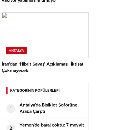
vakitte yapılmasını umuyor
ANTALYA
İran’dan ‘Hibrit Savaş’ Açıklaması: İktisat
Çökmeyecek
KATEGORİNİN POPÜLERLERİ
Antalya’da Bisiklet Şoförüne
1
Araba Çarptı
Yemen’de baraj çöktü: 7 meyyit
2