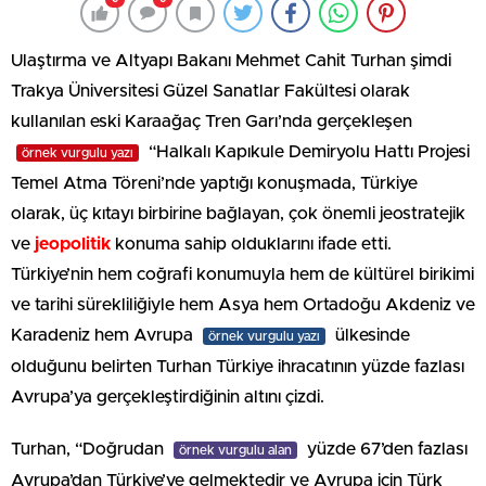
Ulaştırma ve Altyapı Bakanı Mehmet Cahit Turhan şimdi
Trakya Üniversitesi Güzel Sanatlar Fakültesi olarak
kullanılan eski Karaağaç Tren Garı’nda gerçekleşen
“Halkalı Kapıkule Demiryolu Hattı Projesi
örnek vurgulu yazı
Temel Atma Töreni’nde yaptığı konuşmada, Türkiye
olarak, üç kıtayı birbirine bağlayan, çok önemli jeostratejik
ve
jeopolitik
konuma sahip olduklarını ifade etti.
Türkiye’nin hem coğrafi konumuyla hem de kültürel birikimi
ve tarihi sürekliliğiyle hem Asya hem Ortadoğu Akdeniz ve
Karadeniz hem Avrupa
ülkesinde
örnek vurgulu yazı
olduğunu belirten Turhan Türkiye ihracatının yüzde fazlası
Avrupa’ya gerçekleştirdiğinin altını çizdi.
Turhan, “Doğrudan
yüzde 67’den fazlası
örnek vurgulu alan
Avrupa’dan Türkiye’ye gelmektedir ve Avrupa için Türk