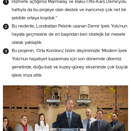
Hizmete açtığımız Marmaray ve Bakü-Tiflis-Kars Demiryolu
hattıyla da bu projeye olan destek ve inancımızı çok net bir
şekilde ortaya koyduk.”
Bu nedenle, Londra’dan Pekin’e uzanan Demir İpek Yolu’nun
hayata geçmesine de en başından beri stratejik bir mesele
olarak yaklaştık.
Bu projenin, ‘Orta Koridoru’, bizim deyimimizle ‘Modern İpek
Yolu’nun hayatiyet kazanması için son dönemde ülkemiz
genelinde, doğu-batı ve kuzey-güney ekseninde çok büyük
işlere imza attık