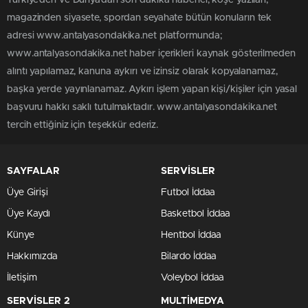
Türkiye'den ve Dünya’dan son dakika haberler, köşe yazıları,
magazinden siyasete, spordan seyahate bütün konuların tek
adresi www.antalyasondakika.net platformunda;
www.antalyasondakika.net haber içerikleri kaynak gösterilmeden
alıntı yapılamaz, kanuna aykırı ve izinsiz olarak kopyalanamaz,
başka yerde yayınlanamaz. Aykırı işlem yapan kişi/kişiler için yasal
başvuru hakkı saklı tutulmaktadır. www.antalyasondakika.net
tercih ettiğiniz için teşekkür ederiz.
SAYFALAR
SERVİSLER
Üye Girişi
Futbol İddaa
Üye Kaydı
Basketbol İddaa
Künye
Hentbol İddaa
Hakkımızda
Bilardo İddaa
İletişim
Voleybol İddaa
SERVİSLER 2
MULTİMEDYA