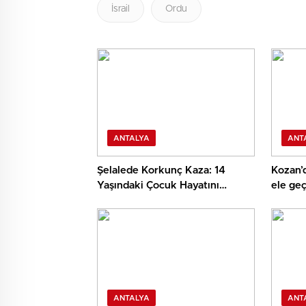
İsrail
Ordu
ANTALYA
ANT
Şelalede Korkunç Kaza: 14
Kozan’
Yaşındaki Çocuk Hayatını
ele geçi
Kaybetti
ANTALYA
ANT