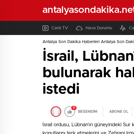
antalyasondakika.ne
Canlı TV
Hava Durumu
Ca
Antalya Son Dakika Haberleri Antalya Son Daki
İsrail, Lübna
bulunarak hal
istedi
0
BEĞENDİM
ABONE OL
İsrail ordusu, Lübnan’ın güneyindeki Sur 
konutlarını terk etmelerini ve Zehrani Irma