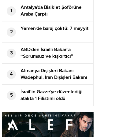
Antalya’da Bisiklet Şoförüne
1
Araba Çarptı
Yemen’de baraj çöktü: 7 meyyit
2
ABD’den İsrailli Bakan’a
3
“Sorumsuz ve kışkırtıcı”
suçlaması! Tıpkı sertlikte
karşılık geldi
Almanya Dışişleri Bakanı
4
Wadephul, İran Dışişleri Bakanı
Erakçi ile telefonda görüştü
İsrail’in Gazze’ye düzenlediği
5
atakta 1 Filistinli öldü