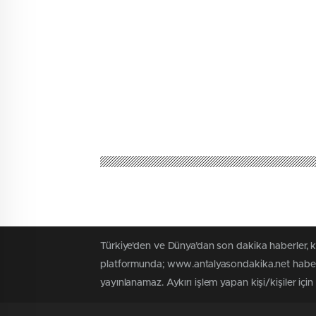
Türkiye'den ve Dünya’dan son dakika haberler, 
platformunda; www.antalyasondakika.net haber i
yayınlanamaz. Aykırı işlem yapan kişi/kişiler içi