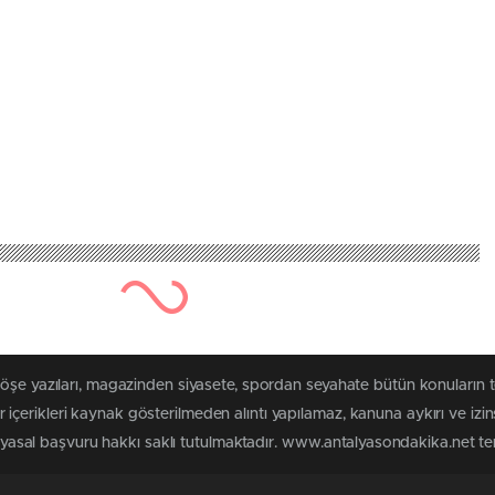
köşe yazıları, magazinden siyasete, spordan seyahate bütün konuların
çerikleri kaynak gösterilmeden alıntı yapılamaz, kanuna aykırı ve izi
n yasal başvuru hakkı saklı tutulmaktadır. www.antalyasondakika.net terc