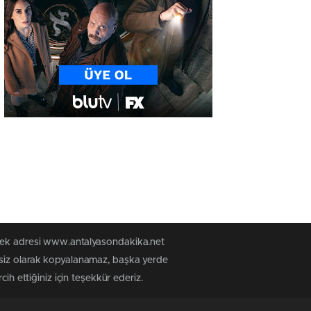
 tek adresi www.antalyasondakika.net
nsiz olarak kopyalanamaz, başka yerde
ih ettiğiniz için teşekkür ederiz.