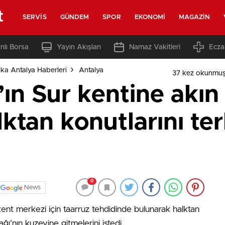
t
SERVIS
GÜNDEM
SPOR
EKONOMI
MAGAZIN
nlı Borsa
Yayın Akışları
Namaz Vakitleri
Ecza
ka Antalya Haberleri
Antalya
37 kez okunmuş
n’ın Sur kentine akı
ktan konutlarını ter
0
News
kent merkezi için taarruz tehdidinde bulunarak halktan
ğı’nın kuzeyine gitmelerini istedi.