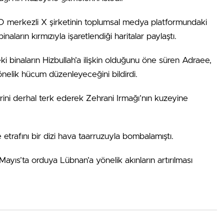
 merkezli X şirketinin toplumsal medya platformundaki
ların kırmızıyla işaretlendiği haritalar paylaştı.
i binaların Hizbullah’a ilişkin olduğunu öne süren Adraee,
nelik hücum düzenleyeceğini bildirdi.
ini derhal terk ederek Zehrani Irmağı’nın kuzeyine
etrafını bir dizi hava taarruzuyla bombalamıştı.
ayıs’ta orduya Lübnan’a yönelik akınların artırılması