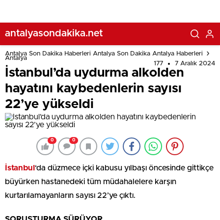
antalyasondakika.net
Antalya Son Dakika Haberleri Antalya Son Dakika Antalya Haberleri
Antalya
177
7 Aralık 2024
İstanbul’da uydurma alkolden
hayatını kaybedenlerin sayısı
22’ye yükseldi
0
0
İstanbul
‘da düzmece içki kabusu yılbaşı öncesinde gittikçe
büyürken hastanedeki tüm müdahalelere karşın
kurtarılamayanların sayısı 22’ye çıktı.
SORUŞTURMA SÜRÜYOR