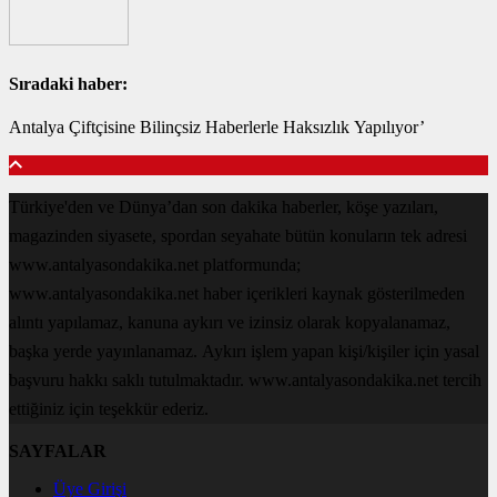
Sıradaki haber:
Antalya Çiftçisine Bilinçsiz Haberlerle Haksızlık Yapılıyor’
Türkiye'den ve Dünya’dan son dakika haberler, köşe yazıları,
magazinden siyasete, spordan seyahate bütün konuların tek adresi
www.antalyasondakika.net platformunda;
www.antalyasondakika.net haber içerikleri kaynak gösterilmeden
alıntı yapılamaz, kanuna aykırı ve izinsiz olarak kopyalanamaz,
başka yerde yayınlanamaz. Aykırı işlem yapan kişi/kişiler için yasal
başvuru hakkı saklı tutulmaktadır. www.antalyasondakika.net tercih
ettiğiniz için teşekkür ederiz.
SAYFALAR
Üye Girişi