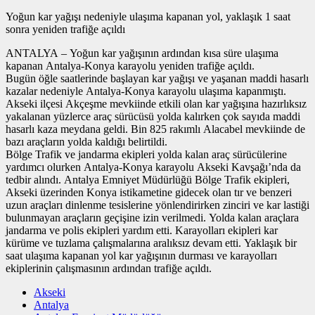
Yoğun kar yağışı nedeniyle ulaşıma kapanan yol, yaklaşık 1 saat
sonra yeniden trafiğe açıldı
ANTALYA – Yoğun kar yağışının ardından kısa süre ulaşıma
kapanan Antalya-Konya karayolu yeniden trafiğe açıldı.
Bugün öğle saatlerinde başlayan kar yağışı ve yaşanan maddi hasarlı
kazalar nedeniyle Antalya-Konya karayolu ulaşıma kapanmıştı.
Akseki ilçesi Akçeşme mevkiinde etkili olan kar yağışına hazırlıksız
yakalanan yüzlerce araç sürücüsü yolda kalırken çok sayıda maddi
hasarlı kaza meydana geldi. Bin 825 rakımlı Alacabel mevkiinde de
bazı araçların yolda kaldığı belirtildi.
Bölge Trafik ve jandarma ekipleri yolda kalan araç sürücülerine
yardımcı olurken Antalya-Konya karayolu Akseki Kavşağı’nda da
tedbir alındı. Antalya Emniyet Müdürlüğü Bölge Trafik ekipleri,
Akseki üzerinden Konya istikametine gidecek olan tır ve benzeri
uzun araçları dinlenme tesislerine yönlendirirken zinciri ve kar lastiği
bulunmayan araçların geçişine izin verilmedi. Yolda kalan araçlara
jandarma ve polis ekipleri yardım etti. Karayolları ekipleri kar
kürüme ve tuzlama çalışmalarına aralıksız devam etti. Yaklaşık bir
saat ulaşıma kapanan yol kar yağışının durması ve karayolları
ekiplerinin çalışmasının ardından trafiğe açıldı.
Akseki
Antalya