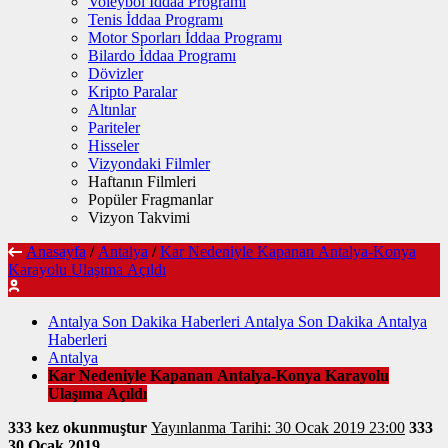
Voleybol İddaa Programı
Tenis İddaa Programı
Motor Sporları İddaa Programı
Bilardo İddaa Programı
Dövizler
Kripto Paralar
Altınlar
Pariteler
Hisseler
Vizyondaki Filmler
Haftanın Filmleri
Popüler Fragmanlar
Vizyon Takvimi
Anasayfa
/
Antalya
/
Kar Nedeniyle Kapanan Antalya-Konya
Karayolu Ulaşıma Açıldı
Antalya Son Dakika Haberleri Antalya Son Dakika Antalya
Haberleri
Antalya
Kar Nedeniyle Kapanan Antalya-Konya Karayolu
Ulaşıma Açıldı
333 kez okunmuştur
Yayınlanma Tarihi: 30 Ocak 2019 23:00
333
30 Ocak 2019