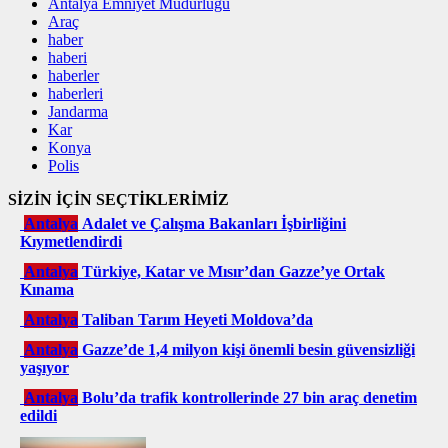
Antalya Emniyet Müdürlüğü
Araç
haber
haberi
haberler
haberleri
Jandarma
Kar
Konya
Polis
SİZİN İÇİN SEÇTİKLERİMİZ
Antalya
Adalet ve Çalışma Bakanları İşbirliğini
Kıymetlendirdi
Antalya
Türkiye, Katar ve Mısır’dan Gazze’ye Ortak
Kınama
Antalya
Taliban Tarım Heyeti Moldova’da
Antalya
Gazze’de 1,4 milyon kişi önemli besin güvensizliği
yaşıyor
Antalya
Bolu’da trafik kontrollerinde 27 bin araç denetim
edildi