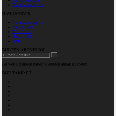
Namaz Vakitleri
TV Yayın Akışları
HIZLI SERVİS
TV Yayın Akışları
Yazarlar Site
Tenis İddaa
Basketbol Canlı
AMP
BÜLTEN ABONELİĞİ
+
Bu web sitesinden haber ve ebülten almak istiyorum
BİZİ TAKİP ET