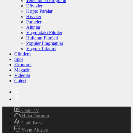
Tenis İddaa Programı
Dövizler
Kripto Paralar
Hisseler
Pariteler
Altınlar
Vizyondaki Filmler
Haftanın Filmleri
Popüler Fragmanlar
Vizyon Takvimi
Gündem
Spor
Ekonomi
Magazin
Videolar
Galeri
Canlı TV
Hava Durumu
Canlı Borsa
Yayın Akışları