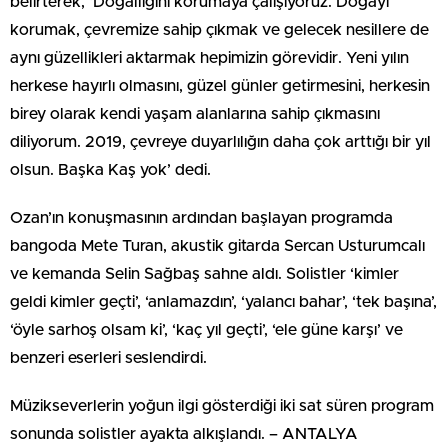
belirterek, ‘Doğallığını korumaya çalışıyoruz. Doğayı
korumak, çevremize sahip çıkmak ve gelecek nesillere de
aynı güzellikleri aktarmak hepimizin görevidir. Yeni yılın
herkese hayırlı olmasını, güzel günler getirmesini, herkesin
birey olarak kendi yaşam alanlarına sahip çıkmasını
diliyorum. 2019, çevreye duyarlılığın daha çok arttığı bir yıl
olsun. Başka Kaş yok’ dedi.
Ozan’ın konuşmasının ardından başlayan programda
bangoda Mete Turan, akustik gitarda Sercan Usturumcalı
ve kemanda Selin Sağbaş sahne aldı. Solistler ‘kimler
geldi kimler geçti’, ‘anlamazdın’, ‘yalancı bahar’, ‘tek başına’,
‘öyle sarhoş olsam ki’, ‘kaç yıl geçti’, ‘ele güne karşı’ ve
benzeri eserleri seslendirdi.
Müzikseverlerin yoğun ilgi gösterdiği iki sat süren program
sonunda solistler ayakta alkışlandı. – ANTALYA