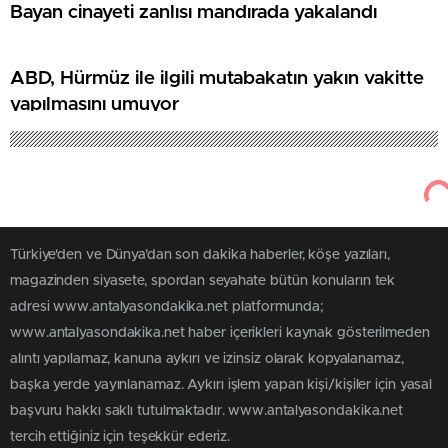
Bayan cinayeti zanlısı mandırada yakalandı
ABD, Hürmüz ile ilgili mutabakatın yakın vakitte
yapılmasını umuyor
Türkiye'den ve Dünya’dan son dakika haberler, köşe yazıları,
magazinden siyasete, spordan seyahate bütün konuların tek
adresi www.antalyasondakika.net platformunda;
www.antalyasondakika.net haber içerikleri kaynak gösterilmeden
alıntı yapılamaz, kanuna aykırı ve izinsiz olarak kopyalanamaz,
başka yerde yayınlanamaz. Aykırı işlem yapan kişi/kişiler için yasal
başvuru hakkı saklı tutulmaktadır. www.antalyasondakika.net
tercih ettiğiniz için teşekkür ederiz.