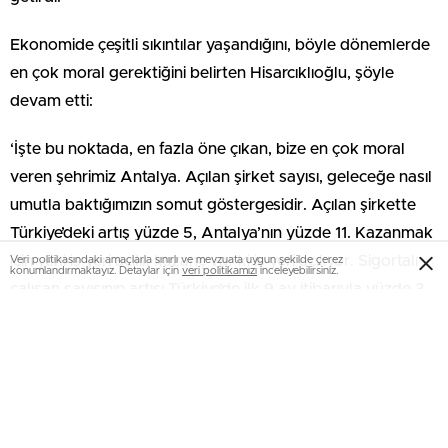
Ekonomide çeşitli sıkıntılar yaşandığını, böyle dönemlerde
en çok moral gerektiğini belirten Hisarcıklıoğlu, şöyle
devam etti:
‘İşte bu noktada, en fazla öne çıkan, bize en çok moral
veren şehrimiz Antalya. Açılan şirket sayısı, geleceğe nasıl
umutla baktığımızın somut göstergesidir. Açılan şirkette
Türkiye’deki artış yüzde 5, Antalya’nın yüzde 11. Kazanmak
için yeni iş yeri açılır, kazanç var ki iş yeri açılıyor. Sigortalı
Veri politikasındaki amaçlarla sınırlı ve mevzuata uygun şekilde çerez
konumlandırmaktayız. Detaylar için
veri politikamızı
inceleyebilirsiniz.
çalışan sayısının artışı Türkiye’de ilk 9 ay itibarıyla yüzde 3,
Antalya’da yüzde 8. Çalışan sayısı itibarıyla Türkiye’nin bir
numarası Antalya. Kurumlar vergisi mükellef artışı
Türkiye’de yüzde 6, Antalya’da yüzde 8. İhracat Türkiye’nin
ortalama artışı yüzde 5, Antalya’nın yüzde 14.’