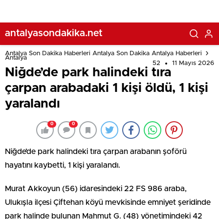
antalyasondakika.net
Antalya Son Dakika Haberleri Antalya Son Dakika Antalya Haberleri
Antalya
52
11 Mayıs 2026
Niğde’de park halindeki tıra
çarpan arabadaki 1 kişi öldü, 1 kişi
yaralandı
0
0
Niğde’de park halindeki tıra çarpan arabanın şoförü
hayatını kaybetti, 1 kişi yaralandı.
Murat Akkoyun (56) idaresindeki 22 FS 986 araba,
Ulukışla ilçesi Çiftehan köyü mevkisinde emniyet şeridinde
park halinde bulunan Mahmut G. (48) yönetimindeki 42