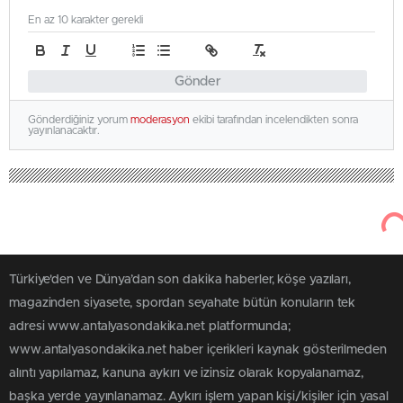
En az 10 karakter gerekli
Gönder
Gönderdiğiniz yorum
moderasyon
ekibi tarafından incelendikten sonra
yayınlanacaktır.
Türkiye'den ve Dünya’dan son dakika haberler, köşe yazıları,
magazinden siyasete, spordan seyahate bütün konuların tek
adresi www.antalyasondakika.net platformunda;
www.antalyasondakika.net haber içerikleri kaynak gösterilmeden
alıntı yapılamaz, kanuna aykırı ve izinsiz olarak kopyalanamaz,
başka yerde yayınlanamaz. Aykırı işlem yapan kişi/kişiler için yasal