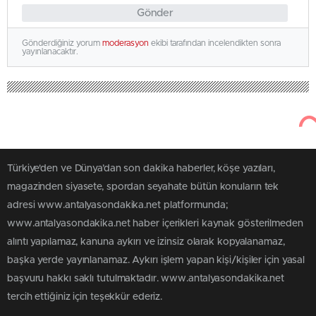
Gönder
Gönderdiğiniz yorum
moderasyon
ekibi tarafından incelendikten sonra
yayınlanacaktır.
Türkiye'den ve Dünya’dan son dakika haberler, köşe yazıları,
magazinden siyasete, spordan seyahate bütün konuların tek
adresi www.antalyasondakika.net platformunda;
www.antalyasondakika.net haber içerikleri kaynak gösterilmeden
alıntı yapılamaz, kanuna aykırı ve izinsiz olarak kopyalanamaz,
başka yerde yayınlanamaz. Aykırı işlem yapan kişi/kişiler için yasal
başvuru hakkı saklı tutulmaktadır. www.antalyasondakika.net
tercih ettiğiniz için teşekkür ederiz.