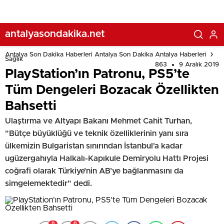
antalyasondakika.net
Antalya Son Dakika Haberleri Antalya Son Dakika Antalya Haberleri
Sağlık
863
9 Aralık 2019
PlayStation’ın Patronu, PS5’te
Tüm Dengeleri Bozacak Özellikten
Bahsetti
Ulaştırma ve Altyapı Bakanı Mehmet Cahit Turhan,
"Bütçe büyüklüğü ve teknik özelliklerinin yanı sıra
ülkemizin Bulgaristan sınırından İstanbul'a kadar
ugüzergahıyla Halkalı-Kapıkule Demiryolu Hattı Projesi
coğrafi olarak Türkiye’nin AB’ye bağlanmasını da
simgelemektedir" dedi.
0
0