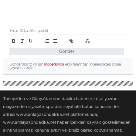
En az 10 karakter gerekli
Gönder
Gönderdiğiniz yorum
moderasyon
ekibi tarafından incelendikten sonra
yayınlanacaktır.
Türkiye'den ve Dünya’dan son dakika haberler, köşe yazıları,
magazinden siyasete, spordan seyahate bütün konuların tek
adresi www.antalyasondakika.net platformunda;
www.antalyasondakika.net haber içerikleri kaynak gösterilmeden
alıntı yapılamaz, kanuna aykırı ve izinsiz olarak kopyalanamaz,