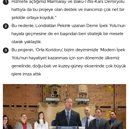
Hizmete açtığımız Marmaray ve Bakü-Tiflis-Kars Demiryolu
hattıyla da bu projeye olan destek ve inancımızı çok net bir
şekilde ortaya koyduk.”
Bu nedenle, Londra’dan Pekin’e uzanan Demir İpek Yolu’nun
hayata geçmesine de en başından beri stratejik bir mesele
olarak yaklaştık.
Bu projenin, ‘Orta Koridoru’, bizim deyimimizle ‘Modern İpek
Yolu’nun hayatiyet kazanması için son dönemde ülkemiz
genelinde, doğu-batı ve kuzey-güney ekseninde çok büyük
işlere imza attık