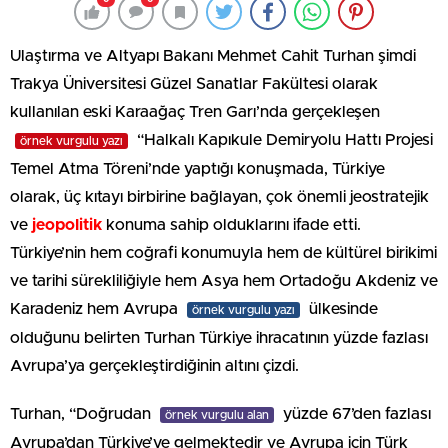
Ulaştırma ve Altyapı Bakanı Mehmet Cahit Turhan şimdi
Trakya Üniversitesi Güzel Sanatlar Fakültesi olarak
kullanılan eski Karaağaç Tren Garı’nda gerçekleşen
“Halkalı Kapıkule Demiryolu Hattı Projesi
örnek vurgulu yazı
Temel Atma Töreni’nde yaptığı konuşmada, Türkiye
olarak, üç kıtayı birbirine bağlayan, çok önemli jeostratejik
ve
jeopolitik
konuma sahip olduklarını ifade etti.
Türkiye’nin hem coğrafi konumuyla hem de kültürel birikimi
ve tarihi sürekliliğiyle hem Asya hem Ortadoğu Akdeniz ve
Karadeniz hem Avrupa
ülkesinde
örnek vurgulu yazı
olduğunu belirten Turhan Türkiye ihracatının yüzde fazlası
Avrupa’ya gerçekleştirdiğinin altını çizdi.
Turhan, “Doğrudan
yüzde 67’den fazlası
örnek vurgulu alan
Avrupa’dan Türkiye’ye gelmektedir ve Avrupa için Türk