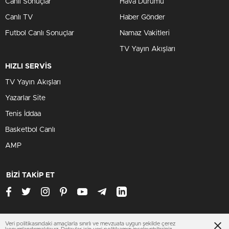
Canlı Sonuçlar
Hava Durumu
Canlı TV
Haber Gönder
Futbol Canlı Sonuçlar
Namaz Vakitleri
TV Yayın Akışları
HIZLI SERVİS
TV Yayın Akışları
Yazarlar Site
Tenis İddaa
Basketbol Canlı
AMP
BİZİ TAKİP ET
Veri politikasındaki amaçlarla sınırlı ve mevzuata uygun şekilde çerez
www.antalyasondakika.net