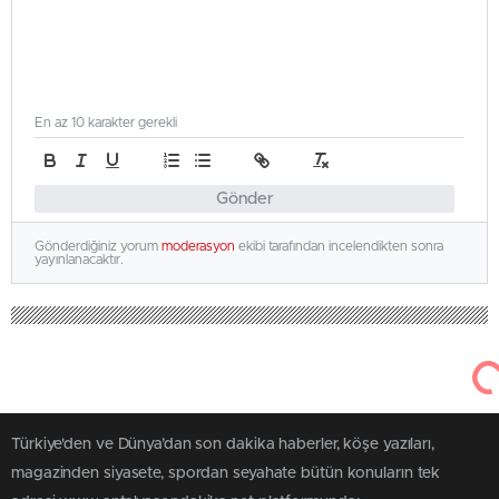
En az 10 karakter gerekli
Gönder
Gönderdiğiniz yorum
moderasyon
ekibi tarafından incelendikten sonra
yayınlanacaktır.
Türkiye'den ve Dünya’dan son dakika haberler, köşe yazıları,
magazinden siyasete, spordan seyahate bütün konuların tek