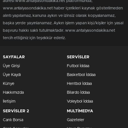
adresi www.antalyasondakika.net platformunda;
www.antalyasondakika.net haber içerikleri kaynak gösterilmeden
alıntı yapılamaz, kanuna aykırı ve izinsiz olarak kopyalanamaz,
başka yerde yayınlanamaz. Aykırı işlem yapan kişi/kişiler için yasal
başvuru hakkı saklı tutulmaktadır. www.antalyasondakika.net
tercih ettiğiniz için teşekkür ederiz.
SAYFALAR
SERVİSLER
Üye Girişi
Futbol İddaa
Üye Kaydı
Basketbol İddaa
Künye
Hentbol İddaa
Hakkımızda
Bilardo İddaa
İletişim
Voleybol İddaa
SERVİSLER 2
MULTİMEDYA
Canlı Borsa
Gazeteler