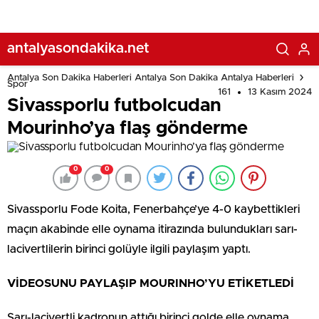
antalyasondakika.net
Antalya Son Dakika Haberleri Antalya Son Dakika Antalya Haberleri
Spor
161
13 Kasım 2024
Sivassporlu futbolcudan
Mourinho’ya flaş gönderme
0
0
Sivassporlu Fode Koita, Fenerbahçe’ye 4-0 kaybettikleri
maçın akabinde elle oynama itirazında bulundukları sarı-
lacivertlilerin birinci golüyle ilgili paylaşım yaptı.
VİDEOSUNU PAYLAŞIP MOURINHO’YU ETİKETLEDİ
Sarı-lacivertli kadronun attığı birinci golde elle oynama