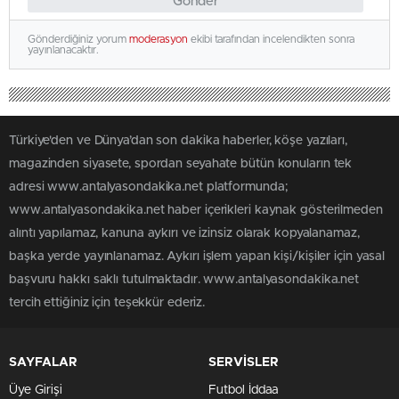
Gönder
Gönderdiğiniz yorum
moderasyon
ekibi tarafından incelendikten sonra
yayınlanacaktır.
Türkiye'den ve Dünya’dan son dakika haberler, köşe yazıları,
magazinden siyasete, spordan seyahate bütün konuların tek
adresi www.antalyasondakika.net platformunda;
www.antalyasondakika.net haber içerikleri kaynak gösterilmeden
alıntı yapılamaz, kanuna aykırı ve izinsiz olarak kopyalanamaz,
başka yerde yayınlanamaz. Aykırı işlem yapan kişi/kişiler için yasal
başvuru hakkı saklı tutulmaktadır. www.antalyasondakika.net
tercih ettiğiniz için teşekkür ederiz.
SAYFALAR
SERVİSLER
Üye Girişi
Futbol İddaa