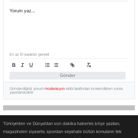
En az 10 karakter gerekli
Gönder
Gönderdiğiniz yorum
moderasyon
ekibi tarafından incelendikten sonra
yayınlanacaktır.
Türkiye'den ve Dünya’dan son dakika haberler, köşe yazıları,
magazinden siyasete, spordan seyahate bütün konuların tek