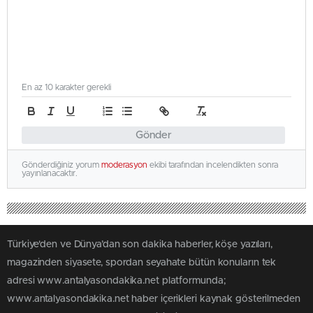
En az 10 karakter gerekli
Gönder
Gönderdiğiniz yorum
moderasyon
ekibi tarafından incelendikten sonra
yayınlanacaktır.
Türkiye'den ve Dünya’dan son dakika haberler, köşe yazıları,
magazinden siyasete, spordan seyahate bütün konuların tek
adresi www.antalyasondakika.net platformunda;
www.antalyasondakika.net haber içerikleri kaynak gösterilmeden