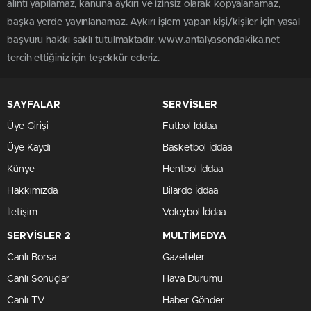
alıntı yapılamaz, kanuna aykırı ve izinsiz olarak kopyalanamaz,
başka yerde yayınlanamaz. Aykırı işlem yapan kişi/kişiler için yasal
başvuru hakkı saklı tutulmaktadır. www.antalyasondakika.net
tercih ettiğiniz için teşekkür ederiz.
SAYFALAR
SERVİSLER
Üye Girişi
Futbol İddaa
Üye Kaydı
Basketbol İddaa
Künye
Hentbol İddaa
Hakkımızda
Bilardo İddaa
İletişim
Voleybol İddaa
SERVİSLER 2
MULTİMEDYA
Canlı Borsa
Gazeteler
Canlı Sonuçlar
Hava Durumu
Canlı TV
Haber Gönder