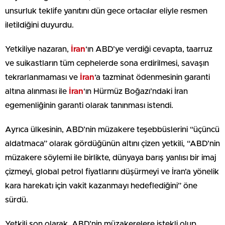
unsurluk teklife yanıtını dün gece ortacılar eliyle resmen
iletildiğini duyurdu.
Yetkiliye nazaran,
İran
‘ın ABD’ye verdiği cevapta, taarruz
ve suikastların tüm cephelerde sona erdirilmesi, savaşın
tekrarlanmaması ve
İran
‘a tazminat ödenmesinin garanti
altına alınması ile
İran
‘ın Hürmüz Boğazı’ndaki İran
egemenliğinin garanti olarak tanınması istendi.
Ayrıca ülkesinin, ABD’nin müzakere teşebbüslerini “üçüncü
aldatmaca” olarak gördüğünün altını çizen yetkili, “ABD’nin
müzakere söylemi ile birlikte, dünyaya barış yanlısı bir imaj
çizmeyi, global petrol fiyatlarını düşürmeyi ve İran’a yönelik
kara harekatı için vakit kazanmayı hedeflediğini” öne
sürdü.
Yetkili son olarak, ABD’nin müzakerelere istekli olup