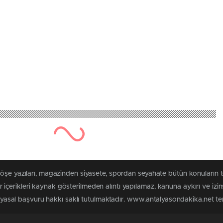
köşe yazıları, magazinden siyasete, spordan seyahate bütün konuların
çerikleri kaynak gösterilmeden alıntı yapılamaz, kanuna aykırı ve izi
n yasal başvuru hakkı saklı tutulmaktadır. www.antalyasondakika.net terc