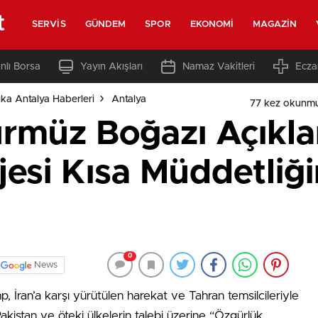
t
SERVIS
GÜNDEM
SPOR
EKONOMI
MAGAZIN
nlı Borsa
Yayın Akışları
Namaz Vakitleri
Ecza
ka Antalya Haberleri
Antalya
77 kez okunmu
rmüz Boğazı Açıkla
jesi Kısa Müddetliğ
0
News
İran’a karşı yürütülen harekat ve Tahran temsilcileriyle
kistan ve öteki ülkelerin talebi üzerine “Özgürlük