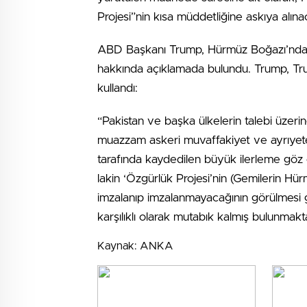
Projesi”nin kısa müddetliğine askıya alına
ABD Başkanı Trump, Hürmüz Boğazı’ndan g
hakkında açıklamada bulundu. Trump, Trut
kullandı:
“Pakistan ve başka ülkelerin talebi üzerin
muazzam askeri muvaffakiyet ve ayrıyete
tarafında kaydedilen büyük ilerleme göz 
lakin ‘Özgürlük Projesi’nin (Gemilerin Hü
imzalanıp imzalanmayacağının görülmesi g
karşılıklı olarak mutabık kalmış bulunmakt
Kaynak: ANKA