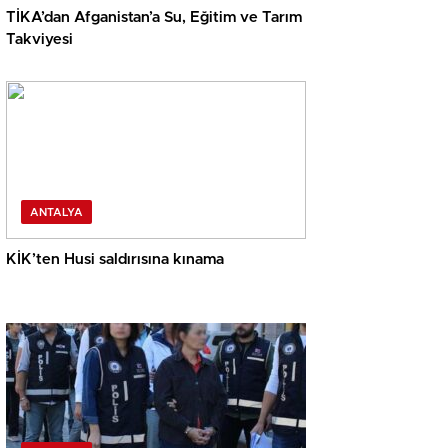
TİKA’dan Afganistan’a Su, Eğitim ve Tarım
Takviyesi
ANTALYA
KİK’ten Husi saldırısına kınama