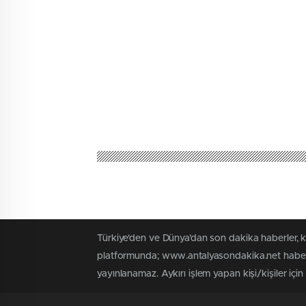
Türkiye'den ve Dünya’dan son dakika haberler, 
platformunda; www.antalyasondakika.net haber i
yayınlanamaz. Aykırı işlem yapan kişi/kişiler içi