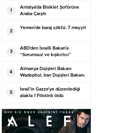
Antalya’da Bisiklet Şoförüne
1
Araba Çarptı
Yemen’de baraj çöktü: 7 meyyit
2
ABD’den İsrailli Bakan’a
3
“Sorumsuz ve kışkırtıcı”
suçlaması! Tıpkı sertlikte
karşılık geldi
Almanya Dışişleri Bakanı
4
Wadephul, İran Dışişleri Bakanı
Erakçi ile telefonda görüştü
İsrail’in Gazze’ye düzenlediği
5
atakta 1 Filistinli öldü