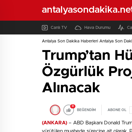
antalyasondakika.ne
Canlı TV
Hava Durumu
Ca
Antalya Son Dakika Haberleri Antalya Son Daki
Trump’tan Hü
Özgürlük Pro
Alınacak
0
BEĞENDİM
ABONE OL
(ANKARA)
– ABD Başkanı Donald Trump, 
yürütülen muahede sürecine ait olarak, Pa