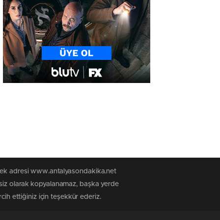
 tek adresi www.antalyasondakika.net
nsiz olarak kopyalanamaz, başka yerde
ih ettiğiniz için teşekkür ederiz.