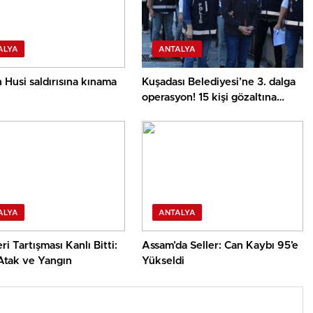
ALYA
ANTALYA
 Husi saldırısına kınama
Kuşadası Belediyesi’ne 3. dalga
operasyon! 15 kişi gözaltına
alındı
ALYA
ANTALYA
ri Tartışması Kanlı Bitti:
Assam’da Seller: Can Kaybı 95’e
 Atak ve Yangın
Yükseldi