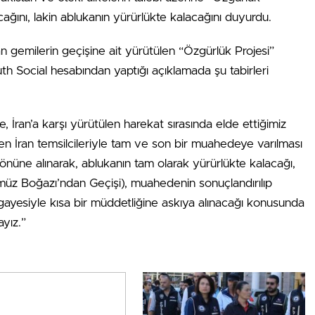
cağını, lakin ablukanın yürürlükte kalacağını duyurdu.
emilerin geçişine ait yürütülen “Özgürlük Projesi”
h Social hesabından yaptığı açıklamada şu tabirleri
e, İran’a karşı yürütülen harekat sırasında elde ettiğimiz
n İran temsilcileriyle tam ve son bir muahedeye varılması
önüne alınarak, ablukanın tam olarak yürürlükte kalacağı,
rmüz Boğazı’ndan Geçişi), muahedenin sonuçlandırılıp
ayesiyle kısa bir müddetliğine askıya alınacağı konusunda
ayız.”