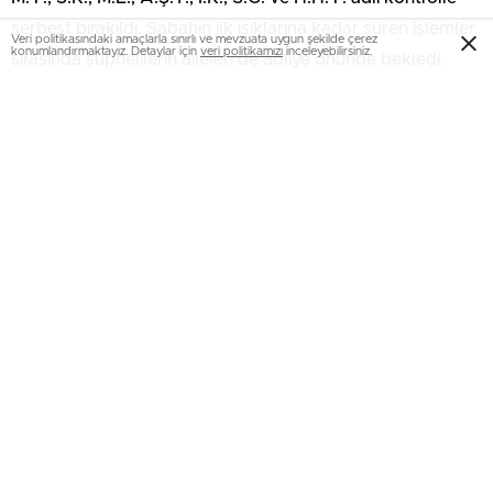
serbest bırakıldı. Sabahın ilk ışıklarına kadar süren işlemler
Veri politikasındaki amaçlarla sınırlı ve mevzuata uygun şekilde çerez
konumlandırmaktayız. Detaylar için
veri politikamızı
inceleyebilirsiniz.
sırasında şüphelilerin aileleri de adliye önünde bekledi.
Macaristan’da Tarihi Sıcaklık Rekoru
Park Yeri Tartışması Kanlı Bitti: Silahlı Atak ve
Yangın
Assam’da Seller: Can Kaybı 95’e Yükseldi
Şişli’de hırsızlık şüphelisi tutuklandı
Ekvador ve İsrail’den 44 Yıl Sonra Birinci Ziyaret: