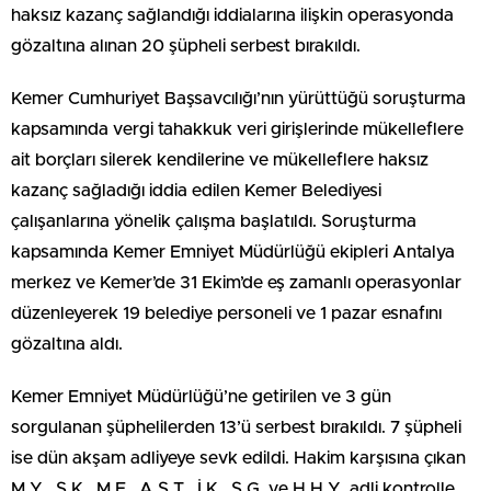
haksız kazanç sağlandığı iddialarına ilişkin operasyonda
gözaltına alınan 20 şüpheli serbest bırakıldı.
Kemer Cumhuriyet Başsavcılığı’nın yürüttüğü soruşturma
kapsamında vergi tahakkuk veri girişlerinde mükelleflere
ait borçları silerek kendilerine ve mükelleflere haksız
kazanç sağladığı iddia edilen Kemer Belediyesi
çalışanlarına yönelik çalışma başlatıldı. Soruşturma
kapsamında Kemer Emniyet Müdürlüğü ekipleri Antalya
merkez ve Kemer’de 31 Ekim’de eş zamanlı operasyonlar
düzenleyerek 19 belediye personeli ve 1 pazar esnafını
gözaltına aldı.
Kemer Emniyet Müdürlüğü’ne getirilen ve 3 gün
sorgulanan şüphelilerden 13’ü serbest bırakıldı. 7 şüpheli
ise dün akşam adliyeye sevk edildi. Hakim karşısına çıkan
M.Y., S.K., M.E., A.Ş.T., İ.K., S.G. ve H.H.Y. adli kontrolle