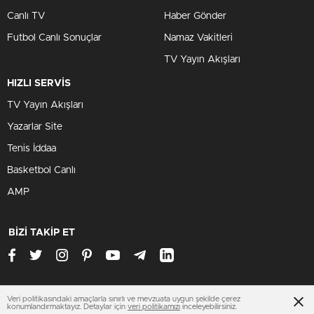
Canlı TV
Haber Gönder
Futbol Canlı Sonuçlar
Namaz Vakitleri
TV Yayın Akışları
HIZLI SERVİS
TV Yayın Akışları
Yazarlar Site
Tenis İddaa
Basketbol Canlı
AMP
BİZİ TAKİP ET
Veri politikasındaki amaçlarla sınırlı ve mevzuata uygun şekilde çerez
www.antalyasondakika.net
konumlandırmaktayız. Detaylar için
veri politikamızı
inceleyebilirsiniz.