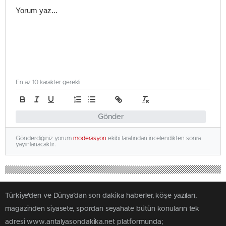
En az 10 karakter gerekli
Gönder
Gönderdiğiniz yorum
moderasyon
ekibi tarafından incelendikten sonra
yayınlanacaktır.
Türkiye'den ve Dünya’dan son dakika haberler, köşe yazıları,
magazinden siyasete, spordan seyahate bütün konuların tek
adresi www.antalyasondakika.net platformunda;