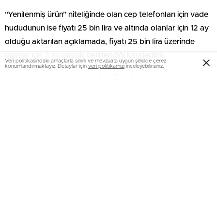
“Yenilenmiş ürün” niteliğinde olan cep telefonları için vade
hududunun ise fiyatı 25 bin lira ve altında olanlar için 12 ay
olduğu aktarılan açıklamada, fiyatı 25 bin lira üzerinde
olanlar için 3 ay olarak belirlendiği kaydedildi.
Veri politikasındaki amaçlarla sınırlı ve mevzuata uygun şekilde çerez
konumlandırmaktayız. Detaylar için
veri politikamızı
inceleyebilirsiniz.
YENİ UYGULAMA NELERİ DEĞİŞTİRDİ?
Halihazırda sıfır ve yenilenmiş eser niteliğinde olmayan
ikinci el cep telefonlarına kredi kartına taksit yapılamıyor.
Bununla birlikte cep telefonu yenilenmiş eser niteliğinde
ise rastgele bir meblağ hududu olmaksızın 12 ay taksit
yapılabiliyor.
20 BİN TL ALTINDA HANGİ TELEFONLAR ALINABİLİR?
BDDK’nın kararıyla değişen taksit sayısının akabinde yeni
taksit yönetmeliğine nazaran alınabilecek telefonların neler