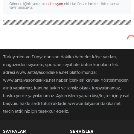
Gönderdiğiniz yorum
moderasyon
ekibi tarafından incelendikten sonra
yayınlanacaktır.
Türkiye'den ve Dünya’dan son dakika haberler, köşe yazıları,
magazinden siyasete, spordan seyahate bütün konuların tek
adresi www.antalyasondakika.net platformunda;
www.antalyasondakika.net haber içerikleri kaynak gösterilmeden
alıntı yapılamaz, kanuna aykırı ve izinsiz olarak kopyalanamaz,
başka yerde yayınlanamaz. Aykırı işlem yapan kişi/kişiler için yasal
başvuru hakkı saklı tutulmaktadır. www.antalyasondakika.net
tercih ettiğiniz için teşekkür ederiz.
SAYFALAR
SERVİSLER